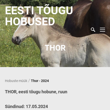
EESTI TÕUGU
HOBUSED
THOR
/
Hobuste müük
Thor - 2024
THOR, eesti tõugu hobune, ruun
Sündinud: 17.05.2024