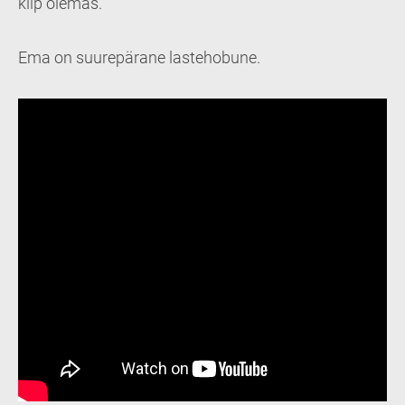
kiip olemas.
Ema on suurepärane lastehobune.