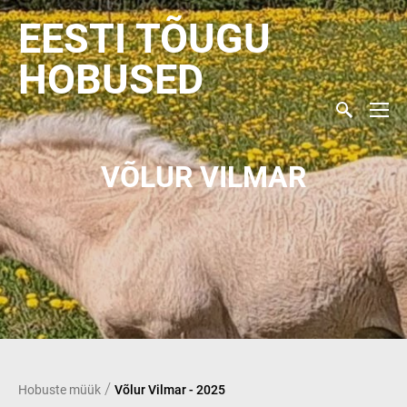
EESTI TÕUGU
HOBUSED
VÕLUR VILMAR
/
Hobuste müük
Võlur Vilmar - 2025