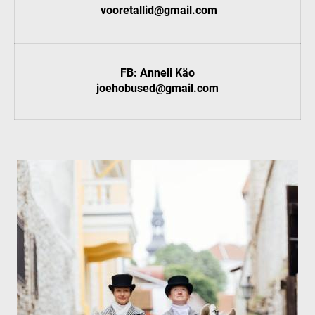
vooretallid@gmail.com
FB: Anneli Käo
joehobused@gmail.com